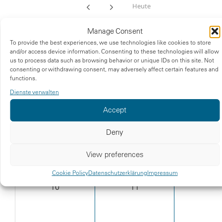
Heute
August 2026
Manage Consent
To provide the best experiences, we use technologies like cookies to store
Tag
Woche
Monat
Terminübersicht
and/or access device information. Consenting to these technologies will allow
us to process data such as browsing behavior or unique IDs on this site. Not
consenting or withdrawing consent, may adversely affect certain features and
Mo
Di
Mi
functions.
Dienste verwalten
27
28
29
Accept
Deny
3
4
5
View preferences
Cookie Policy
Datenschutzerklärung
Impressum
10
11
12